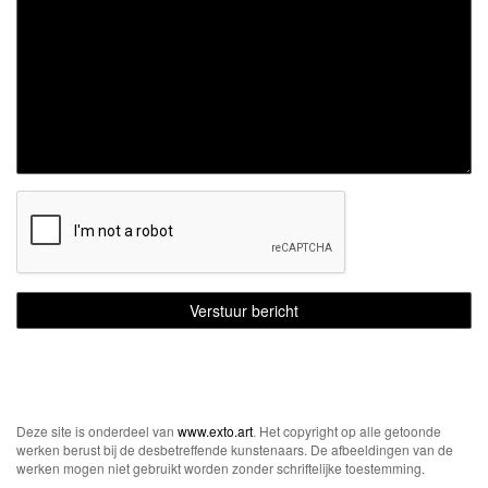
Deze site is onderdeel van
www.exto.art
. Het copyright op alle getoonde
werken berust bij de desbetreffende kunstenaars. De afbeeldingen van de
werken mogen niet gebruikt worden zonder schriftelijke toestemming.